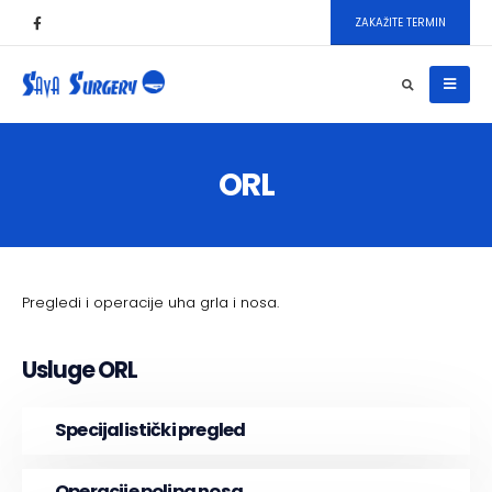
ZAKAŽITE TERMIN
ORL
Pregledi i operacije uha grla i nosa.
Usluge ORL
Specijalistički pregled
Operacije polipa nosa