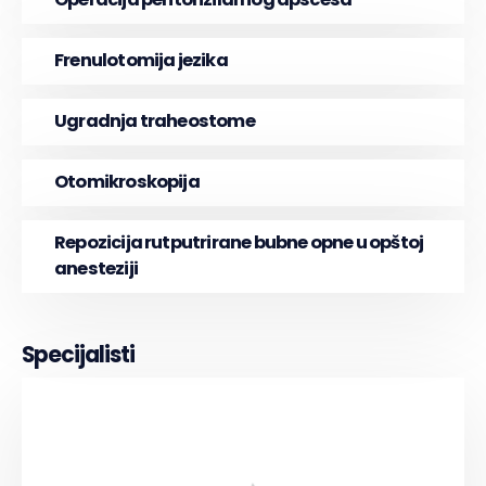
Frenulotomija jezika
Ugradnja traheostome
Otomikroskopija
Repozicija rutputrirane bubne opne u opštoj
anesteziji
Specijalisti