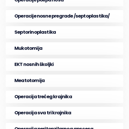
Operacije nosne pregrade /septoplastika/
Septorinoplastika
Mukotomija
EKT nosnih školjki
Meatotomija
Operacija trećeg krajnika
Operacija sva tri krajnika
Operacija peritonzilarnog apscesa