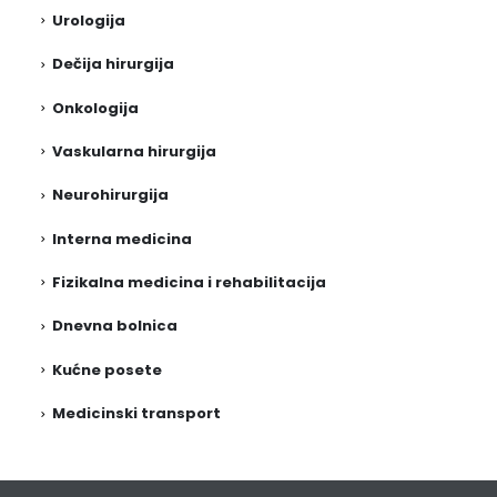
Urologija
Dečija hirurgija
Onkologija
Vaskularna hirurgija
Neurohirurgija
Interna medicina
Fizikalna medicina i rehabilitacija
Dnevna bolnica
Kućne posete
Medicinski transport