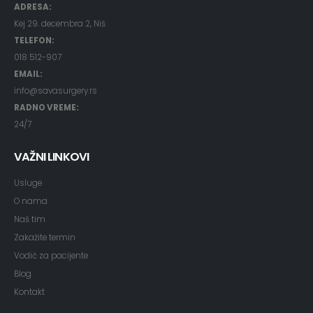
ADRESA:
Kej 29. decembra 2, Niš
TELEFON:
018 512-907
EMAIL:
info@savasurgery.rs
RADNO VREME:
24/7
VAŽNI LINKOVI
Usluge
O nama
Naš tim
Zakažite termin
Vodič za pacijente
Blog
Kontak
t