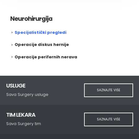
Neurohirurgija
Specijalistički pregledi
Operacije diskus hernije
Operacije perifernih nerava
USLUGE
SAZNAJTE VIŠE
Sava Surgery usluge
TIM LEKARA
SAZNAJTE VIŠE
Sava Surgery tim