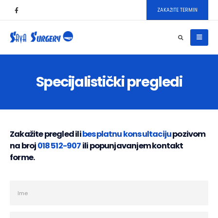
ZAKAŽITE TERMIN
Specijalistički pregledi
Zakažite pregled ili
besplatnu konsultaciju
pozivom
na broj
018 512-907
ili popunjavanjem kontakt
forme.