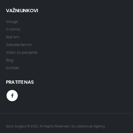
VAŽNI LINKOVI
Usluge
O nama
Naš tim
Zakažite termin
Vodič za pacijente
Blog
Kontak
t
PRATITE NAS
Sava Surgery © 2022. All Rights Reserved | by
Lobohouse Agency