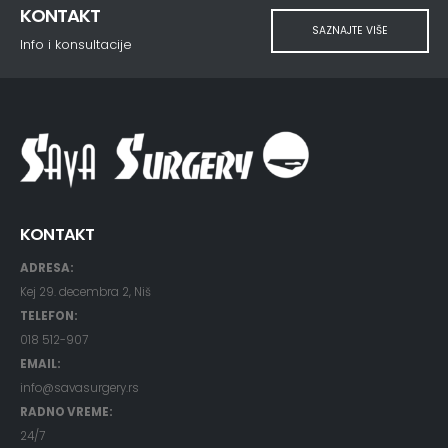
KONTAKT
SAZNAJTE VIŠE
Info i konsultacije
KONTAKT
ADRESA:
Kej 29. decembra 2, Niš
TELEFON:
018 512-907
EMAIL:
info@savasurgery.rs
RADNO VREME:
24/7