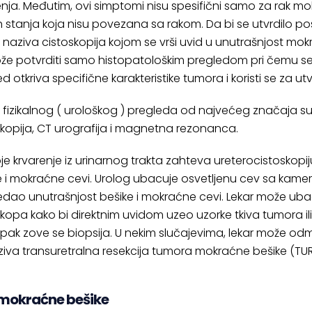
nja. Međutim, ovi simptomi nisu spesifični samo za rak mok
h stanja koja nisu povezana sa rakom. Da bi se utvrdilo po
e naziva cistoskopija kojom se vrši uvid u unutrašnjost mok
e potvrditi samo histopatološkim pregledom pri čemu se uzo
d otkriva specifične karakteristike tumora i koristi se za ut
 fizikalnog ( urološkog ) pregleda od najvećeg značaja su
skopija, CT urografija i magnetna rezonanca.
oje krvarenje iz urinarnog trakta zahteva ureterocistoskop
e i mokraćne cevi. Urolog ubacuje osvetljenu cev sa kamer
edao unutrašnjost bešike i mokraćne cevi. Lekar može ubaci
skopa kako bi direktnim uvidom uzeo uzorke tkiva tumora il
pak zove se biopsija. U nekim slučajevima, lekar može od
ziva transuretralna resekcija tumora mokraćne bešike (TU
mokraćne bešike