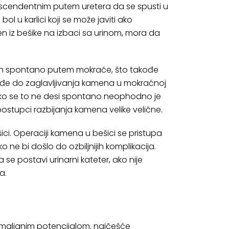
scendentnim putem uretera da se spusti u
ol u karlici koji se može javiti ako
en iz bešike na izbaci sa urinom, mora da
čin spontano putem mokraće, što takođe
ođe do zaglavljivanja kamena u mokraćnoj
liko se to ne desi spontano neophodno je
ja, postupci razbijanja kamena velike velične.
ici. Operaciji kamena u bešici se pristupa
ne bi došlo do ozbiljnijih komplikacija.
se postavi urinarni kateter, ako nije
a.
 malignim potencijalom. najčešće