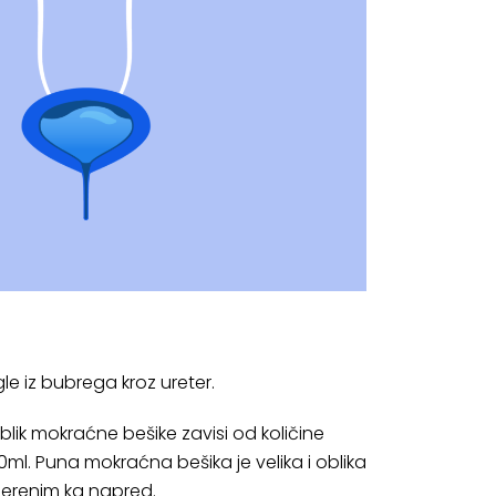
le iz bubrega kroz ureter.
blik mokraćne bešike zavisi od količine
ml. Puna mokraćna bešika je velika i oblika
merenim ka napred.