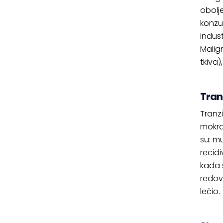
obolje
konzu
indus
Malign
tkiva
Tran
Tranz
mokra
su: mu
recid
kada s
redovn
lečio.