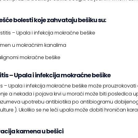
ešće bolesti koje zahvataju bešiku su:
stitis – Upala i infekcija mokraćne bešike
men u mokraćnim kanalima
lignomi mokraćne bešike
itis – Upala i infekcija mokraćne bešike
is – Upala i infekcija mokraćne bešike može prouzrokovati 
nje a nekada i pojava krvi u moraći može biti posledica u
zumeva upotrebu antibiotika po antibiogramu dobijeno
ulture ). Ukoliko se ne leči upala može dobiti hroničan karakt
acija kamena u bešici