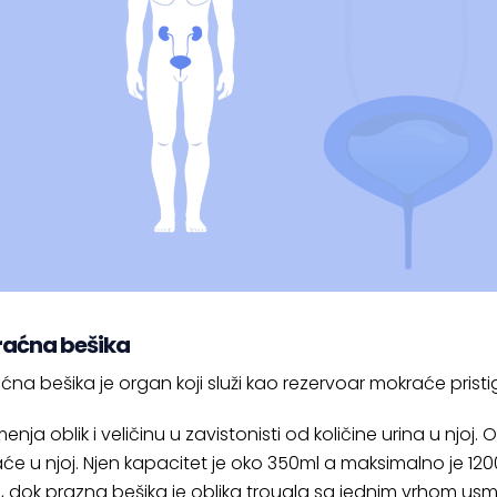
aćna bešika
na bešika je organ koji služi kao rezervoar mokraće pristig
nja oblik i veličinu u zavistonisti od količine urina u njoj.
O
će u njoj. Njen kapacitet je oko 350ml a maksimalno je 1200
e, dok prazna bešika je oblika trougla sa jednim vrhom us