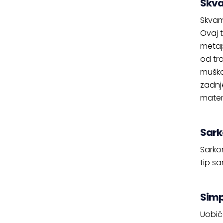
Skva
Skvam
Ovaj 
metapl
od tr
muška
zadnj
mater
Sark
Sarko
tip s
Simp
Uobič