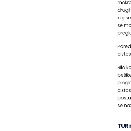
mokre
drugi
koji s
se mož
pregle
Pored
cisto
Bilo k
bešik
pregl
cisto
postu
se na
TUR 