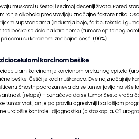
vaju muškarci u šestoj i sedmoj deceniji života. Pored star
miranje alkohola predstavljaju značajne faktore rizika. O
trijskim supstancama (industrija boje, farbe, tekstila i g
iteti bešike se dele na
karcinome (tumore epitelnog porek
), pri čemu su karcinomi značajno češći (96%).
ziciocelularni karcinom bešike
iciocelularni karcinom je karcionom prelaznog epitela (uro
ćne bešike. Češći je kod muškaraca. Dve najznačajnije kar
lticentričnost- podrazumeva da se tumor javlja na više lok
ivantnost (relaps) – označava da se tumor često vraća ča
e tumor vrati, on je po pravilu agresivniji i sa lošijom pro
e urološke kontrole i dijagnostiku (cistoskopija, CT urograf