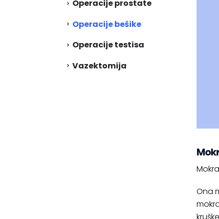
Operacije prostate
Operacije bešike
Operacije testisa
Vazektomija
Mokr
Mokrać
Ona me
mokra
krušk