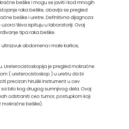
raćne bešike i mogu se javiti i kod mnogih
stojanje raka bešike, obavlja se pregled
račne bešike i uretre. Definitivna dijagnoza
rci tkiva ispituju u laboratoriji. Ovaj
vrđivanje tipa raka bešike.
 ultrazvuk abdomena i male karlice,
iju. Ureterocistoskopija je pregled mokraćne
om ( ureterocistoskop ) u uretru da bi
ti precizan hiruški instrument u cev
i sa bilo kog drugog sumnjivog dela. Ovaj
mah odstraniti ceo tumor, postupkom koji
R mokraćne bešike).