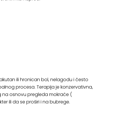
akutan ili hronican bol, nelagodu i često
palnog procesa. Terapija je konzervativna,
g na osnovu pregleda mokraće (
er ili da se proširi i na bubrege.