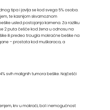
nog tipa i javlja se kod svega 5% osoba.
enjem, te kasnijom skvamoznom
 bešike usled postojanja kamena. Za razliku
a se 2 puta češće kod žena u odnosu na
šike ili predeo trougla mokraćne bešike na
organe – prostata kod muškaraca, a
% svih malignih tumora bešike. Najčešći
enjem, krv u mokraći, bol i nemogućnost