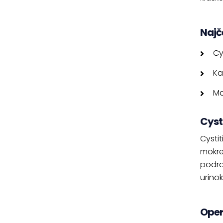
Najč
Cy
Ka
Ma
Cyst
Cystit
mokre
podra
urinok
Oper