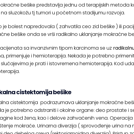
okraćne bešike predstavlja jednu od terapijskih metoda koj
na sluzokožu tj tumori u početnom stadijumu razvoja.
o je bolest napredovala ( zahvatila ceo zid bešike ) ili p
ćne bešike onda se vrši radikalno uklanjanje mokraćne be
acijenata sa invanzivnim tipom karcinoma se uz
radikaln
, primenjuje i hemioterapija. Nekada je potrebno primeniti 
 slučajevima je prati i istovremena hemioterapija. Kod ud
terapija.
kalna cistektomija bešike
alna cistektomija podrazumava uklanjanje mokraćne beši
a je potrebno odstraniti i okolne organe: deo prostate i s
agine kod žena, kao i delove zahvaćenih vena. Operacija d
štenje mokraće. Urinarna diverzija ( sprovođenje urina na novi
ni deo debelog creva (rektosigmoidna diverzija). Pristup za