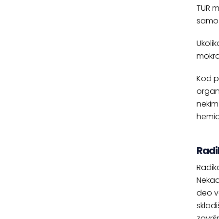
TUR m
samo 
Ukolik
mokra
Kod p
organa
nekim
hemio
Radi
Radik
Nekad
deo v
skladi
završ