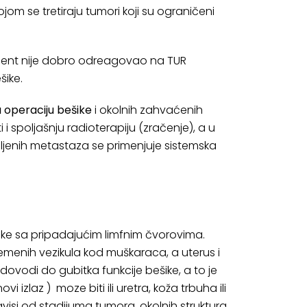
om se tretiraju tumori koji su ograničeni
acijent nije dobro odreagovao na TUR
šike.
u operaciju bešike
i okolnih zahvaćenih
i spoljašnju radioterapiju (zračenje), a u
aljenih metastaza se primenjuje sistemska
ke sa pripadajućim limfnim čvorovima.
emenih vezikula kod muškaraca, a uterus i
ovodi do gubitka funkcije bešike, a to je
 izlaz ) moze biti ili uretra, koža trbuha ili
visi od stadijuma tumora, okolnih struktura