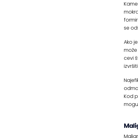
Kamen
mokrać
formi
se od
Ako j
može 
cevi 
izvrši
Najef
odmah
Kod p
moguć
Mali
Malig