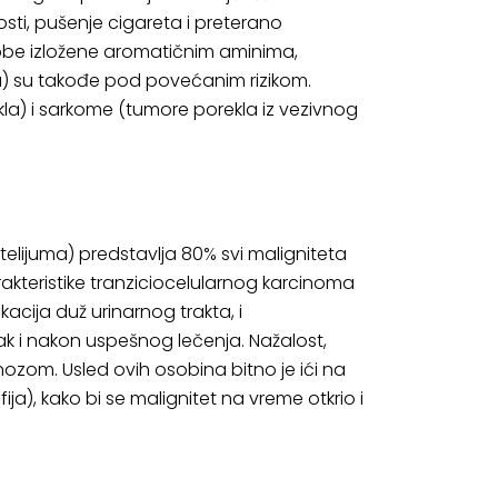
osti, pušenje cigareta i preterano
sobe izložene aromatičnim aminima,
uma) su takođe pod povećanim rizikom.
la) i sarkome (tumore porekla iz vezivnog
telijuma) predstavlja 80% svi maligniteta
akteristike tranziciocelularnog karcinoma
acija duž urinarnog trakta, i
k i nakon uspešnog lečenja. Nažalost,
gnozom. Usled ovih osobina bitno je ići na
ija), kako bi se malignitet na vreme otkrio i