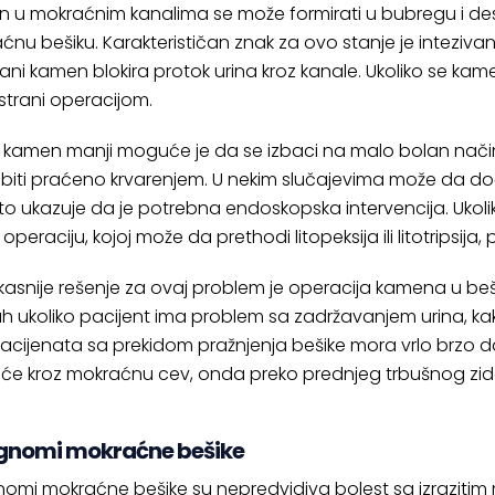
 u mokraćnim kanalima se može formirati u bubregu i de
nu bešiku. Karakterističan znak za ovo stanje je intezivan b
rani kamen blokira protok urina kroz kanale. Ukoliko se kam
strani operacijom.
e kamen manji moguće je da se izbaci na malo bolan na
biti praćeno krvarenjem. U nekim slučajevima može da d
što ukazuje da je potrebna endoskopska intervencija. Uko
ti operaciju, kojoj može da prethodi litopeksija ili litotripsi
ikasnije rešenje za ovaj problem je operacija kamena u beš
 ukoliko pacijent ima problem sa zadržavanjem urina, kako 
acijenata sa prekidom pražnjenja bešike mora vrlo brzo da 
e kroz mokraćnu cev, onda preko prednjeg trbušnog zid
gnomi mokraćne bešike
nomi mokraćne bešike su nepredvidiva bolest sa izrazitim