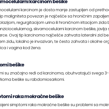
mocelularni karcinom bešike
ocelularni karcinom je dosta manje zastupljen od prethod
tip maligniteta povezan je najčešće sa hroničnim zapalj
azijom, regurgitacijom urina ili hroničnom iritacijom zida
anziciocelularnog, skvamocelularni karcinom bešike, javlj
rce. Ovaj tip karcinoma najčešće zahvata lateralni zid be
em zidu, lokalno je invazivan, te često zahvata i okolne 
ica i vagina kod žena.
omi bešike
mi su značajno ređi od karcinoma, obuhvatajući svega 3-4
arkoma bešike su rabdomiosarkomi.
tomi raka mokraćne bešike
ajeni simptomi raka mokraćne bešike su problemi sa mokr